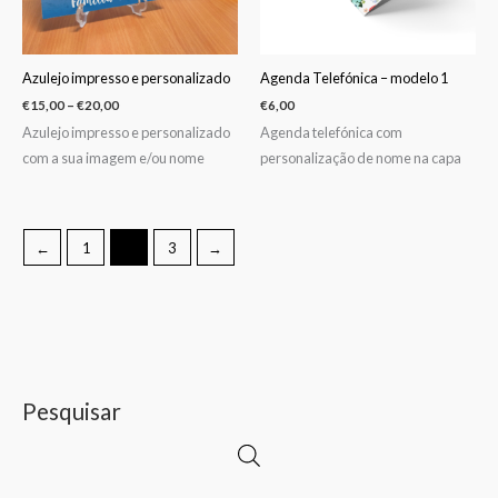
Azulejo impresso e personalizado
Agenda Telefónica – modelo 1
€
15,00
–
€
20,00
€
6,00
Azulejo impresso e personalizado
Agenda telefónica com
com a sua imagem e/ou nome
personalização de nome na capa
←
1
2
3
→
Pesquisar