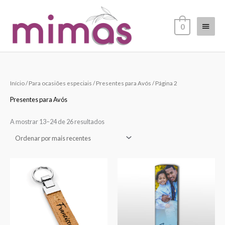
Skip
Main
to
0
content
Menu
Ordenado
Início
/
Para ocasiões especiais
/
Presentes para Avós
/ Página 2
por
mais
recentes
Presentes para Avós
A mostrar 13–24 de 26 resultados