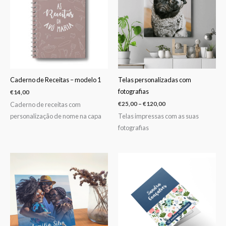
€120,00
Caderno de Receitas – modelo 1
Telas personalizadas com
fotografias
€
14,00
Caderno de receitas com
€
25,00
–
€
120,00
personalização de nome na capa
Telas impressas com as suas
fotografias
Price
range:
€15,00
through
€20,00