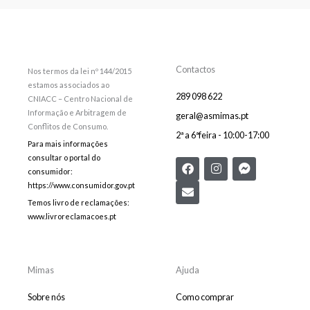
Contactos
Nos termos da lei nº 144/2015
estamos associados ao
289 098 622
CNIACC – Centro Nacional de
Informação e Arbitragem de
geral@asmimas.pt
Conflitos de Consumo.
2ª a 6ªfeira - 10:00-17:00
Para mais informações
consultar o portal do
F
E
I
F
consumidor:
a
n
n
a
c
v
s
c
https://www.consumidor.gov.pt
e
e
t
e
Temos livro de reclamações:
b
l
a
b
www.livroreclamacoes.pt
o
o
g
o
o
p
r
o
k
e
a
k
m
-
m
Mimas
Ajuda
e
s
Sobre nós
Como comprar
s