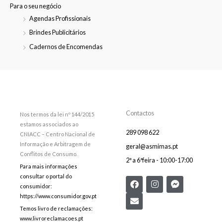
Para o seu negócio
Agendas Profissionais
Brindes Publicitários
Cadernos de Encomendas
Contactos
Nos termos da lei nº 144/2015
estamos associados ao
289 098 622
CNIACC – Centro Nacional de
Informação e Arbitragem de
geral@asmimas.pt
Conflitos de Consumo.
2ª a 6ªfeira - 10:00-17:00
Para mais informações
consultar o portal do
F
E
I
F
consumidor:
a
n
n
a
c
v
s
c
https://www.consumidor.gov.pt
e
e
t
e
Temos livro de reclamações:
b
l
a
b
www.livroreclamacoes.pt
o
o
g
o