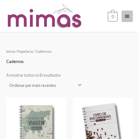
Skip
Main
to
0
content
Menu
Ordenado
Início
/
Papelaria
/ Cadernos
por
mais
recentes
Cadernos
A mostrar todos os 8 resultados