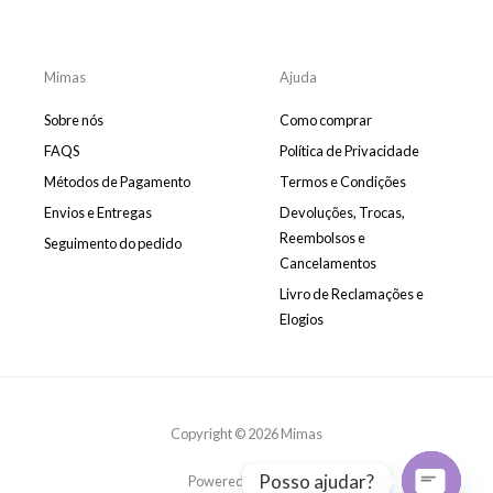
o
p
r
o
k
e
a
k
m
-
m
Mimas
Ajuda
e
s
Sobre nós
Como comprar
s
e
FAQS
Política de Privacidade
n
Métodos de Pagamento
Termos e Condições
g
e
Envios e Entregas
Devoluções, Trocas,
r
Reembolsos e
Seguimento do pedido
Cancelamentos
Livro de Reclamações e
Elogios
Copyright © 2026 Mimas
Posso ajudar?
Powered by Mimas