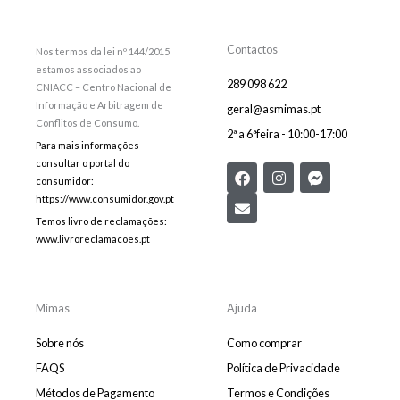
Contactos
Nos termos da lei nº 144/2015
estamos associados ao
289 098 622
CNIACC – Centro Nacional de
Informação e Arbitragem de
geral@asmimas.pt
Conflitos de Consumo.
2ª a 6ªfeira - 10:00-17:00
Para mais informações
consultar o portal do
F
E
I
F
consumidor:
a
n
n
a
c
v
s
c
https://www.consumidor.gov.pt
e
e
t
e
Temos livro de reclamações:
b
l
a
b
www.livroreclamacoes.pt
o
o
g
o
o
p
r
o
k
e
a
k
m
-
m
Mimas
Ajuda
e
s
Sobre nós
Como comprar
s
e
FAQS
Política de Privacidade
n
Métodos de Pagamento
Termos e Condições
g