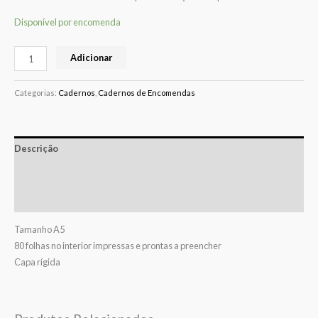
Disponível por encomenda
Adicionar
Categorias:
Cadernos
,
Cadernos de Encomendas
Descrição
Informação adicional
Avaliações (0)
Tamanho A5
80 folhas no interior impressas e prontas a preencher
Capa rígida