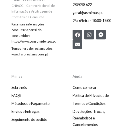
289 098 622
CNIACC – Centro Nacional de
Informação e Arbitragem de
geral@asmimas.pt
Conflitos de Consumo.
2ª a 6ªfeira - 10:00-17:00
Para mais informações
consultar o portal do
F
E
I
F
consumidor:
a
n
n
a
c
v
s
c
https://www.consumidor.gov.pt
e
e
t
e
Temos livro de reclamações:
b
l
a
b
www.livroreclamacoes.pt
o
o
g
o
o
p
r
o
k
e
a
k
m
-
m
Mimas
Ajuda
e
s
Sobre nós
Como comprar
s
e
FAQS
Política de Privacidade
n
Métodos de Pagamento
Termos e Condições
g
e
Envios e Entregas
Devoluções, Trocas,
r
Reembolsos e
Seguimento do pedido
Cancelamentos