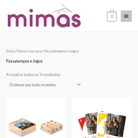
Skip
Main
to
0
content
Menu
Ordenado
Início
/
Para a sua casa
/ Passatempos e Jogos
por
mais
recentes
Passatempos e Jogos
A mostrar todos os 3 resultados