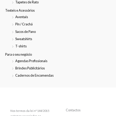
Tapetes de Rato
Texteis e Acessórios
Aventais
Pin / Crachá
Sacos de Pano
Sweatshirts
T-shirts
Para o seu negócio
Agendas Profissionais
Brindes Publicitários
Cadernos de Encomendas
Contactos
Nos termos da lei nº 144/2015
estamos associados ao