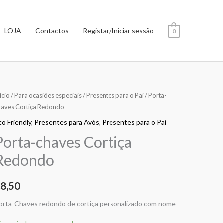
LOJA
Contactos
Registar/Iniciar sessão
0
uantidade
ício
/
Para ocasiões especiais
/
Presentes para o Pai
/ Porta-
haves Cortiça Redondo
e
orta-
co Friendly
,
Presentes para Avós
,
Presentes para o Pai
haves
Porta-chaves Cortiça
ortiça
Redondo
edondo
€
8,50
orta-Chaves redondo de cortiça personalizado com nome