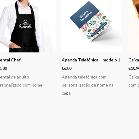
ental Chef
Agenda Telefónica – modelo 1
Caix
1,00
€
6,00
€
10,9
ental de adulto
Agenda telefónica com
Caixa
rsonalizado com nome
personalização de nome na
com p
capa