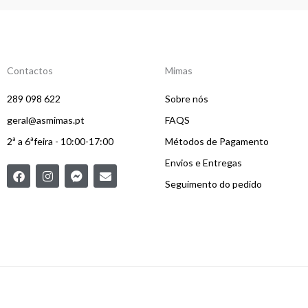
Contactos
Mimas
289 098 622
Sobre nós
geral@asmimas.pt
FAQS
2ª a 6ªfeira - 10:00-17:00
Métodos de Pagamento
Envios e Entregas
F
I
F
E
a
n
a
n
Seguimento do pedido
c
s
c
v
e
t
e
e
b
a
b
l
o
g
o
o
o
r
o
p
k
a
k
e
m
-
m
e
s