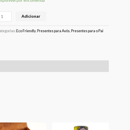
isponível por encomenda
Adicionar
ategorias:
Eco Friendly
,
Presentes para Avós
,
Presentes para o Pai