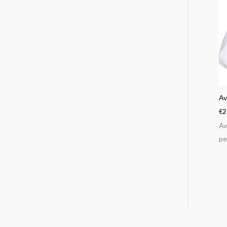
Av
€
2
Av
pe