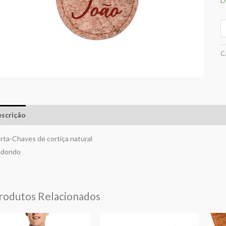
D
C
scrição
Avaliações (0)
rta-Chaves de cortiça natural
edondo
rodutos Relacionados