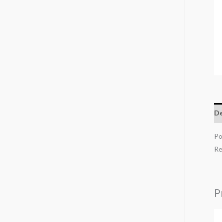
De
Po
R
P