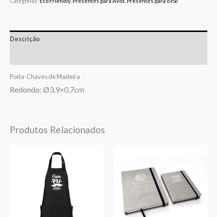
Categorias:
Eco Friendly
,
Presentes para Avós
,
Presentes para o Pai
Descrição
Avaliações (0)
Porta-Chaves de Madeira
Redondo: Ø3,9×0,7cm
Produtos Relacionados
Price
range:
€12,90
through
€16,90