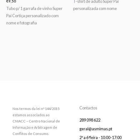
T-shirt de adulto Super Pai
€
9,50
Tubo p/ 1 garrafa de vinho Super
personalizada com nome
Pai Cortiça personalizado com
nome e fotografia
Contactos
Nos termos da lei nº 144/2015
estamos associados ao
289 098 622
CNIACC – Centro Nacional de
Informação e Arbitragem de
geral@asmimas.pt
Conflitos de Consumo.
2ª a 6ªfeira - 10:00-17:00