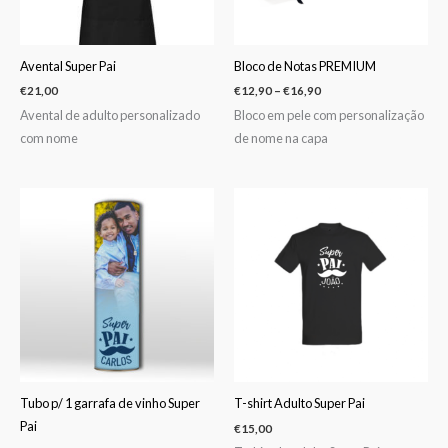
Avental Super Pai
Bloco de Notas PREMIUM
€
21,00
€
12,90
–
€
16,90
Avental de adulto personalizado
Bloco em pele com personalização
com nome
de nome na capa
Tubo p/ 1 garrafa de vinho Super
T-shirt Adulto Super Pai
Pai
€
15,00