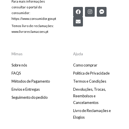
Para mais informações
consultar o portal do
F
E
I
F
consumidor:
a
n
n
a
c
v
s
c
https://www.consumidor.gov.pt
e
e
t
e
Temos livro de reclamações:
b
l
a
b
www.livroreclamacoes.pt
o
o
g
o
o
p
r
o
k
e
a
k
m
-
m
Mimas
Ajuda
e
s
Sobre nós
Como comprar
s
e
FAQS
Política de Privacidade
n
Métodos de Pagamento
Termos e Condições
g
e
Envios e Entregas
Devoluções, Trocas,
r
Reembolsos e
Seguimento do pedido
Cancelamentos
Livro de Reclamações e
Elogios