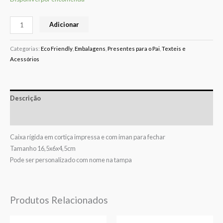
Adicionar
Categorias:
Eco Friendly
,
Embalagens
,
Presentes para o Pai
,
Texteis e
Acessórios
Descrição
Avaliações (0)
Caixa rígida em cortiça impressa e com iman para fechar
Tamanho 16,5x6x4,5cm
Pode ser personalizado com nome na tampa
Produtos Relacionados
Price