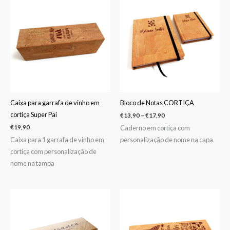
range:
€13,90
through
€17,90
Caixa para garrafa de vinho em
Bloco de Notas CORTIÇA
cortiça Super Pai
€
13,90
–
€
17,90
Caderno em cortiça com
€
19,90
Caixa para 1 garrafa de vinho em
personalização de nome na capa
cortiça com personalização de
nome na tampa