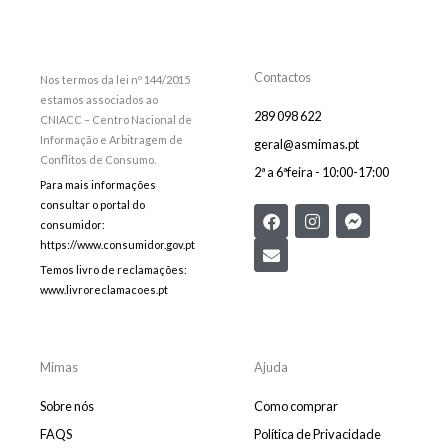
Contactos
Nos termos da lei nº 144/2015
estamos associados ao
289 098 622
CNIACC – Centro Nacional de
Informação e Arbitragem de
geral@asmimas.pt
Conflitos de Consumo.
2ª a 6ªfeira - 10:00-17:00
Para mais informações
consultar o portal do
F
E
I
F
consumidor:
a
n
n
a
c
v
s
c
https://www.consumidor.gov.pt
e
e
t
e
Temos livro de reclamações:
b
l
a
b
www.livroreclamacoes.pt
o
o
g
o
o
p
r
o
k
e
a
k
m
-
m
Mimas
Ajuda
e
s
Sobre nós
Como comprar
s
e
FAQS
Política de Privacidade