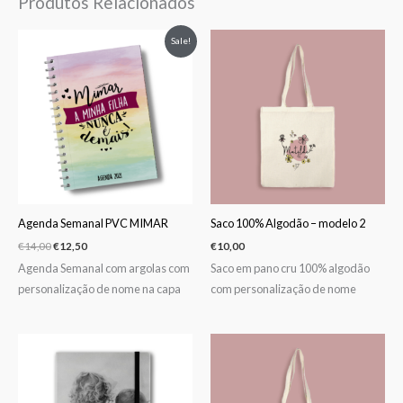
Produtos Relacionados
O
O
Sale!
preço
preço
original
atual
era:
é:
€14,00.
€12,50.
Agenda Semanal PVC MIMAR
Saco 100% Algodão – modelo 2
€
14,00
€
12,50
€
10,00
Agenda Semanal com argolas com
Saco em pano cru 100% algodão
personalização de nome na capa
com personalização de nome