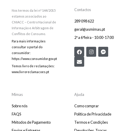
Contactos
Nos termos da lei nº 144/2015
estamos associados ao
289 098 622
CNIACC – Centro Nacional de
Informação e Arbitragem de
geral@asmimas.pt
Conflitos de Consumo.
2ª a 6ªfeira - 10:00-17:00
Para mais informações
consultar o portal do
F
E
I
F
consumidor:
a
n
n
a
c
v
s
c
https://www.consumidor.gov.pt
e
e
t
e
Temos livro de reclamações:
b
l
a
b
www.livroreclamacoes.pt
o
o
g
o
o
p
r
o
k
e
a
k
m
-
m
Mimas
Ajuda
e
s
Sobre nós
Como comprar
s
e
FAQS
Política de Privacidade
n
Métodos de Pagamento
Termos e Condições
g
e
Envios e Entregas
Devoluções, Trocas,