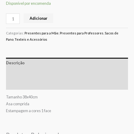
Disponível por encomenda
Adicionar
Categorias:
Presentes para a Mãe
,
Presentes para Professores
,
Sacos de
Pano
,
Texteis e Acessórios
Descrição
Informação adicional
Avaliações (0)
Tamanho 38x40cm
Asa comprida
Estampagem a cores 1 face