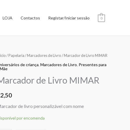
LOJA
Contactos
Registar/Iniciar sessão
0
uantidade
ício
/
Papelaria
/
Marcadores de Livro
/ Marcador de Livro MIMAR
e
niversários de criança
,
Marcadores de Livro
,
Presentes para
 Mãe
arcador
Marcador de Livro MIMAR
e
ivro
IMAR
€
2,50
arcador de livro personalizável com nome
isponível por encomenda