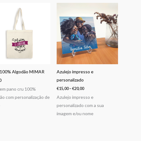
Price
range:
€15,00
through
€20,00
 100% Algodão MIMAR
Azulejo impresso e
personalizado
0
€
15,00
–
€
20,00
 em pano cru 100%
ão com personalização de
Azulejo impresso e
e
personalizado com a sua
imagem e/ou nome