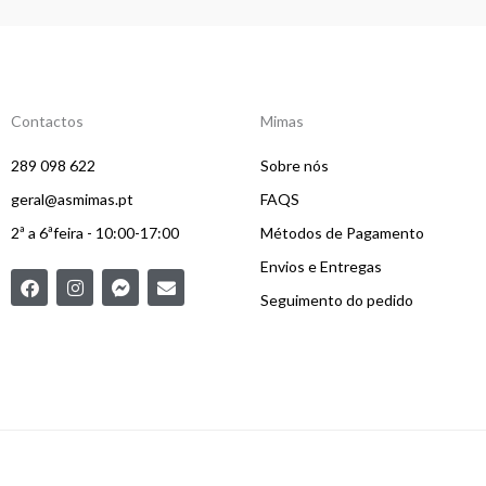
Contactos
Mimas
289 098 622
Sobre nós
geral@asmimas.pt
FAQS
2ª a 6ªfeira - 10:00-17:00
Métodos de Pagamento
Envios e Entregas
F
I
F
E
a
n
a
n
Seguimento do pedido
c
s
c
v
e
t
e
e
b
a
b
l
o
g
o
o
o
r
o
p
k
a
k
e
m
-
m
e
s