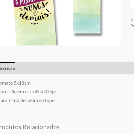
C
P
scrição
Informação adicional
Avaliações (0)
ormato 5x18cm
pressão em cartolina 315gr
furo + fita de cetim no topo
rodutos Relacionados