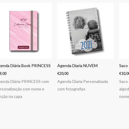
enda Diária Book PRINCESS
Agenda Diaria NUVEM
Saco
9,00
€
20,00
€
10,0
enda Diária PRINCESS com
Agenda Diaria Personalizada
Saco
rsonalização com nome e
com fotografias
algod
nção na capa
nom