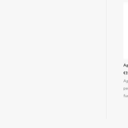
Ag
€
1
Ag
pe
fu