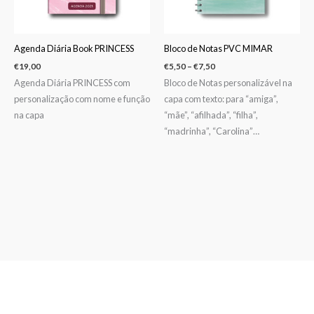
Agenda Diária Book PRINCESS
Bloco de Notas PVC MIMAR
€
19,00
€
5,50
–
€
7,50
Agenda Diária PRINCESS com
Bloco de Notas personalizável na
personalização com nome e função
capa com texto: para “amiga”,
na capa
“mãe”, “afilhada”, “filha”,
“madrinha”, “Carolina”…