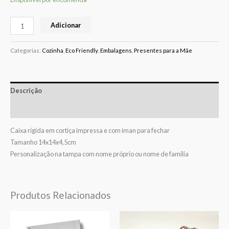
Adicionar
Categorias:
Cozinha
,
Eco Friendly
,
Embalagens
,
Presentes para a Mãe
Descrição
Avaliações (0)
Caixa rígida em cortiça impressa e com iman para fechar
Tamanho 14x14x4,5cm
Personalização na tampa com nome próprio ou nome de família
Produtos Relacionados
Price
range:
€15,00