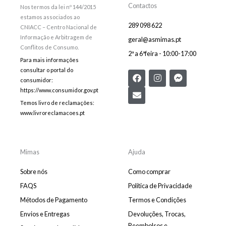
Contactos
Nos termos da lei nº 144/2015
estamos associados ao
289 098 622
CNIACC – Centro Nacional de
Informação e Arbitragem de
geral@asmimas.pt
Conflitos de Consumo.
2ª a 6ªfeira - 10:00-17:00
Para mais informações
consultar o portal do
F
E
I
F
consumidor:
a
n
n
a
c
v
s
c
https://www.consumidor.gov.pt
e
e
t
e
Temos livro de reclamações:
b
l
a
b
www.livroreclamacoes.pt
o
o
g
o
o
p
r
o
k
e
a
k
m
-
m
Mimas
Ajuda
e
s
Sobre nós
Como comprar
s
e
FAQS
Política de Privacidade
n
Métodos de Pagamento
Termos e Condições
g
e
Envios e Entregas
Devoluções, Trocas,
r
Reembolsos e