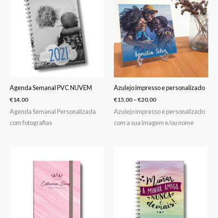
through
€20,00
Agenda Semanal PVC NUVEM
Azulejo impresso e personalizado
€
14,00
€
15,00
–
€
20,00
Agenda Semanal Personalizada
Azulejo impresso e personalizado
com fotografias
com a sua imagem e/ou nome
Price
range:
€5,50
through
€7,50