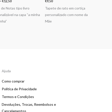
–
€
12,50
€
9,50
 de Notas tipo livro
Tapete de rato em cortiça
nalizável na capa “a minha
personalizado com nome da
nha”
Mãe
Ajuda
Como comprar
Política de Privacidade
Termos e Condições
Devoluções, Trocas, Reembolsos e
Cancelamentos