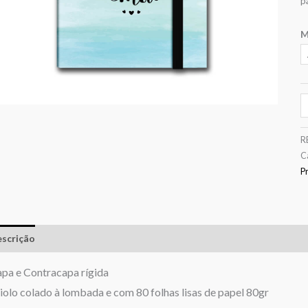
p
M
R
C
P
scrição
Informação adicional
Avaliações (0)
pa e Contracapa rígida
olo colado à lombada e com 80 folhas lisas de papel 80gr