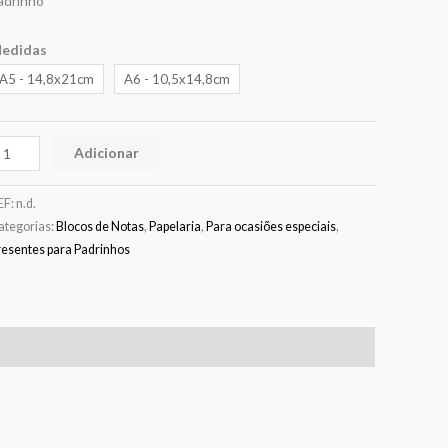
adrinho”
edidas
A5 - 14,8x21cm
A6 - 10,5x14,8cm
Adicionar
EF:
n.d.
ategorias:
Blocos de Notas
,
Papelaria
,
Para ocasiões especiais
,
resentes para Padrinhos