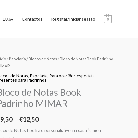
LOJA
Contactos
Registar/Iniciar sessão
0
uantidade
ício
/
Papelaria
/
Blocos de Notas
/ Bloco de Notas Book Padrinho
Price
IMAR
e
range:
loco
locos de Notas
,
Papelaria
,
Para ocasiões especiais
,
resentes para Padrinhos
e
€9,50
Bloco de Notas Book
otas
through
ook
Padrinho MIMAR
€12,50
adrinho
IMAR
€
9,50
–
€
12,50
loco de Notas tipo livro personalizável na capa “o meu