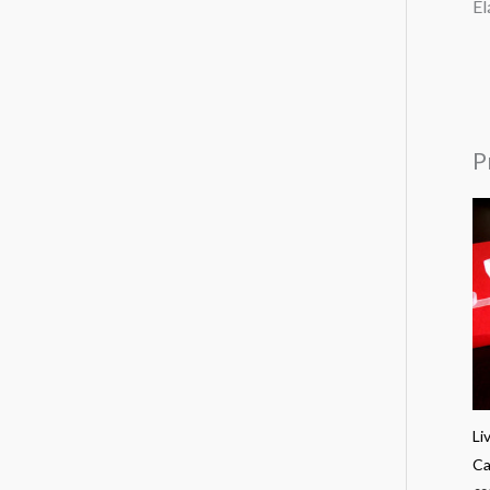
El
P
Li
Ca