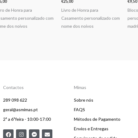
5,00
€
25,00
€
9,50
vro de Honra para
Livro de Honra para
Bloco
samento personalizado com
Casamento personalizado com
perso
me dos noivos
nome dos noivos
madri
Contactos
Mimas
289 098 622
Sobre nós
geral@asmimas.pt
FAQS
2ª a 6ªfeira - 10:00-17:00
Métodos de Pagamento
Envios e Entregas
F
I
F
E
a
n
a
n