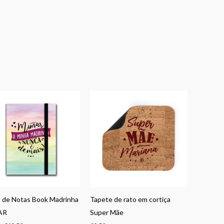
Price
range:
€9,50
through
€12,50
 de Notas Book Madrinha
Tapete de rato em cortiça
AR
Super Mãe