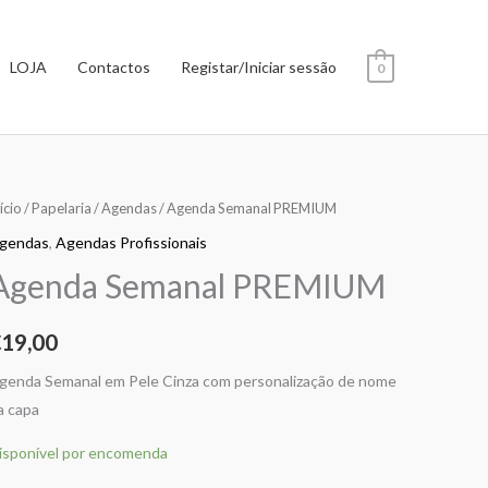
LOJA
Contactos
Registar/Iniciar sessão
0
uantidade
ício
/
Papelaria
/
Agendas
/ Agenda Semanal PREMIUM
e
gendas
,
Agendas Profissionais
genda
Agenda Semanal PREMIUM
emanal
REMIUM
€
19,00
genda Semanal em Pele Cinza com personalização de nome
a capa
isponível por encomenda