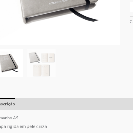
C
scrição
Informação adicional
Avaliações (0)
manho A5
pa rigida em pele cinza