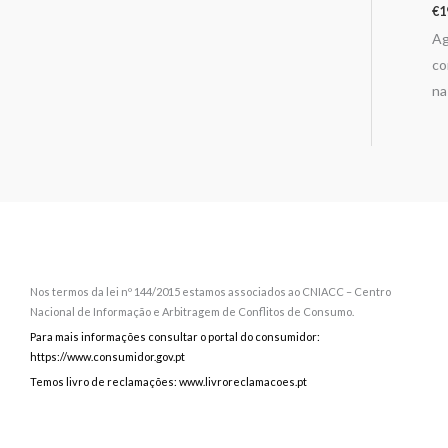
€
1
Ag
co
na
Nos termos da lei nº 144/2015 estamos associados ao CNIACC – Centro
Nacional de Informação e Arbitragem de Conflitos de Consumo.
Para mais informações consultar o portal do consumidor:
https://www.consumidor.gov.pt
Temos livro de reclamações: www.livroreclamacoes.pt