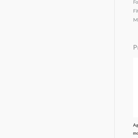
Fo
Fi
Mi
P
Ag
mo