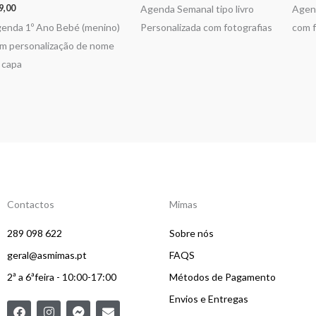
9,00
Agenda Semanal tipo livro
Agend
enda 1º Ano Bebé (menino)
Personalizada com fotografias
com f
m personalização de nome
 capa
Contactos
Mimas
289 098 622
Sobre nós
geral@asmimas.pt
FAQS
2ª a 6ªfeira - 10:00-17:00
Métodos de Pagamento
Envios e Entregas
F
I
F
E